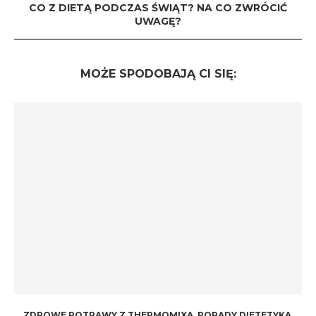
CO Z DIETĄ PODCZAS ŚWIĄT? NA CO ZWRÓCIĆ
UWAGĘ?
MOŻE SPODOBAJĄ CI SIĘ:
ZDROWE POTRAWY Z THERMOMIXA. PORADY DIETETYKA.