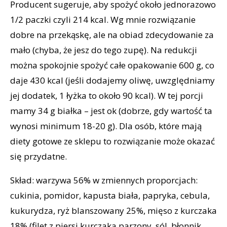
Producent sugeruje, aby spożyć około jednorazowo
1/2 paczki czyli 214 kcal. Wg mnie rozwiązanie
dobre na przekąskę, ale na obiad zdecydowanie za
mało (chyba, że jesz do tego zupę). Na redukcji
można spokojnie spożyć całe opakowanie 600 g, co
daje 430 kcal (jeśli dodajemy oliwę, uwzględniamy
jej dodatek, 1 łyżka to około 90 kcal). W tej porcji
mamy 34 g białka – jest ok (dobrze, gdy wartość ta
wynosi minimum 18-20 g). Dla osób, które mają
diety gotowe ze sklepu to rozwiązanie może okazać
się przydatne.
Skład: warzywa 56% w zmiennych proporcjach:
cukinia, pomidor, kapusta biała, papryka, cebula,
kukurydza, ryż blanszowany 25%, mięso z kurczaka
18% (filet z piersi kurczaka parzony, sól, błonnik