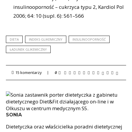
insulinooporność – cukrzyca typu 2, Kardiol Pol
2006; 64: 10 (supl. 6): 561–566
DIETA
INDEKS GLIKEMICZNY
INSULINOOPORNOŚĆ
ŁADUNEK GLIKEMICZNY
15 komentarzy
0
SONIA
Dietetyczka oraz właścicielka poradni dietetycznej