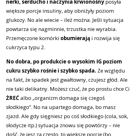
nerki, serducho i naczynia krwionośny
posyła
większe porcje insuliny, aby obniżyły poziom
glukozy. No ale wiecie – ileż można. Jeśli sytuacja
powtarza się nagminnie, trzustka nie wyrabia.
Przemęczone komórki
obumierają
i rozwija się
cukrzyca typu 2.
No dobra, po produkcie o wysokim IG poziom
cukru szybko rośnie i szybko spada.
Ze względu
na fakt, że spadek jest gwałtowny, czujesz głód. Ale
nie taki delikatny. Możesz czuć, że po prostu chce Ci
ŻREĆ
albo „organizm domaga się czegoś
słodkiego”. No na upartego domaga, bo masz
zjazd. Ale gdy sięgniesz po coś słodkiego (cola, sok,
słodycze itp.) sytuacja znowu się powtórzy – nie
dość, że jesz za często, to większe porcje (bo