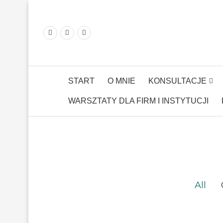
START
O MNIE
KONSULTACJE
WARSZTATY DLA FIRM I INSTYTUCJI
All