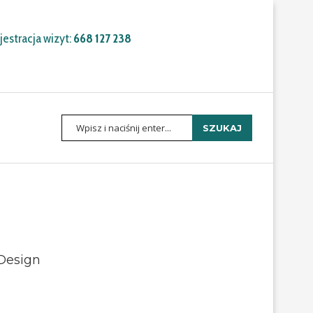
estracja wizyt:
668 127 238
SZUKAJ
Design