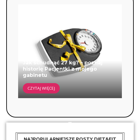
Jak schudnąć 27 kg? – poznaj
historię Pacjentki z mojego
gabinetu
CZYTAJ WIĘCEJ
NAJPOPULARNIEJSZE POSTY DIET&FIT