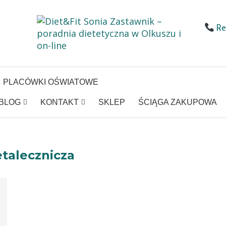
Rej
PLACÓWKI OŚWIATOWE
BLOG
KONTAKT
SKLEP
ŚCIĄGA ZAKUPOWA
etalecznicza