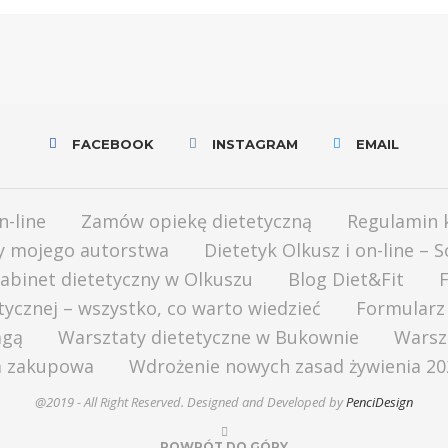
FACEBOOK
INSTAGRAM
EMAIL
n-line
Zamów opiekę dietetyczną
Regulamin 
ły mojego autorstwa
Dietetyk Olkusz i on-line – 
abinet dietetyczny w Olkuszu
Blog Diet&Fit
F
tycznej – wszystko, co warto wiedzieć
Formularz
agą
Warsztaty dietetyczne w Bukownie
Warszt
a zakupowa
Wdrożenie nowych zasad żywienia 202
@2019 - All Right Reserved. Designed and Developed by
PenciDesign
POWRÓT DO GÓRY