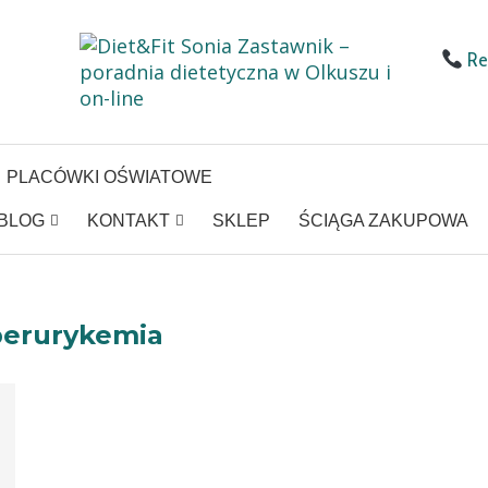
Rej
PLACÓWKI OŚWIATOWE
BLOG
KONTAKT
SKLEP
ŚCIĄGA ZAKUPOWA
perurykemia