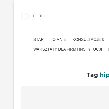
START
O MNIE
KONSULTACJE
WARSZTATY DLA FIRM I INSTYTUCJI
Tag
hi