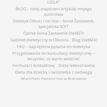
LIDLA”
BLOG – tutaj znajdziesz artykuły mojego
autorstwa
Dietetyk Olkusz i on-line – Sonia Zastawnik,
specjalista SOIT
Opinie Sonia Zastawnik Diet&Fit
Gabinet dietetyczny w Olkuszu
Blog Diet&Fit
FAQ – najczęstsze pytania do dietetyka
Przygotowanie do konsultacji dietetycznej –
wszystko, co warto wiedzieć
Formularz kontaktowy
Dieta lekkostrawna
Dieta dla dziecka i nastolatka z nadwagą
Warsztaty dietetyczne w Bukownie
Warsztaty dla firm
Preferencje kulinarne
Analiza składu ciała
Ściąga zakupowa
Wdrożenie nowych zasad żywienia 2026 w
szkołach i przedszkolach