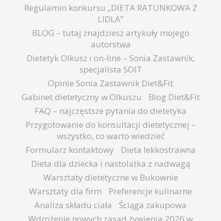
Regulamin konkursu „DIETA RATUNKOWA Z
LIDLA”
BLOG – tutaj znajdziesz artykuły mojego
autorstwa
Dietetyk Olkusz i on-line – Sonia Zastawnik,
specjalista SOIT
Opinie Sonia Zastawnik Diet&Fit
Gabinet dietetyczny w Olkuszu
Blog Diet&Fit
FAQ – najczęstsze pytania do dietetyka
Przygotowanie do konsultacji dietetycznej –
wszystko, co warto wiedzieć
Formularz kontaktowy
Dieta lekkostrawna
Dieta dla dziecka i nastolatka z nadwagą
Warsztaty dietetyczne w Bukownie
Warsztaty dla firm
Preferencje kulinarne
Analiza składu ciała
Ściąga zakupowa
Wdrożenie nowych zasad żywienia 2026 w