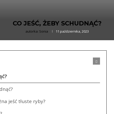
CO JEŚĆ, ŻEBY SCHUDNĄĆ?
autorka:
Sonia
11 października, 2023
ąć?
udnąć?
na jeść tłuste ryby?
?