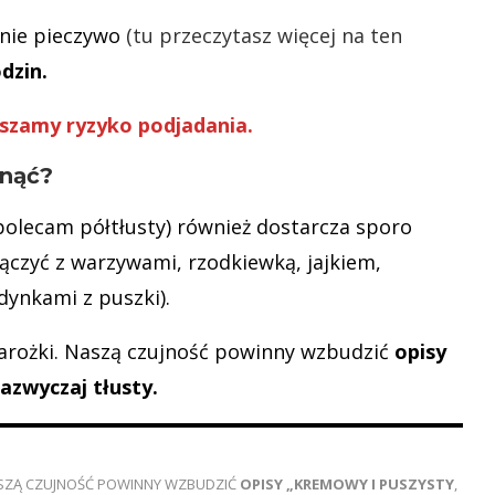
dnie pieczywo
(tu przeczytasz więcej na ten
dzin.
zamy ryzyko podjadania.
dnąć?
 (polecam półtłusty) również dostarcza sporo
 łączyć z warzywami, rzodkiewką, jajkiem,
dynkami z puszki).
arożki. Naszą czujność powinny wzbudzić
opisy
azwyczaj tłusty.
SZĄ CZUJNOŚĆ POWINNY WZBUDZIĆ
OPISY „KREMOWY I PUSZYSTY
,