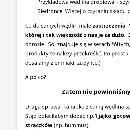
Przykładowa wędlina drobiowa – szyn
Biedronce.
Więcej o czytaniu składu 
Co do samych wędlin małe
zastrzeżenia.
N
której i tak większość z nas je za dużo.
D
dorosłej. Sól znajduje się w serach żółtych
produkty te należy przekreślić. Po prostu
dosalamy ziemniaki, zupy itp.).
A po co?
Zatem nie powinniśmy 
Druga sprawa, kanapka z samą wędlina sp
Stąd poleciłabym dodać np.
1 jajko goto
strączków
(np. hummus).