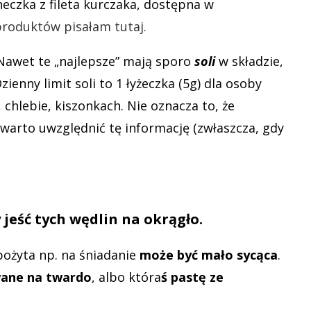
eczka z fileta kurczaka, dostępna w
produktów pisałam tutaj.
awet te „najlepsze” mają sporo
soli
w składzie,
zienny limit soli to 1 łyżeczka (5g) dla osoby
, chlebie, kiszonkach. Nie oznacza to, że
 warto uwzględnić tę informację (zwłaszcza, gdy
jeść tych wędlin na okrągło.
ożyta np. na śniadanie
może być mało sycąca
.
wane na twardo
, albo która
ś pastę ze