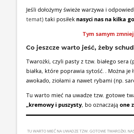
Jeśli dołożymy świeże warzywa i odpowie
temat)
taki posiłek
nasyci nas na kilka go
Tym samym zmniejs
Co jeszcze warto jeść, żeby schu
Twarożki, czyli pasty z tzw. białego sera
białka, które poprawia sytość. . Można je
awokado, ziołami a nawet rybami (np. sar
Tu warto mieć na uwadze tzw. gotowe tw
„kremowy i puszysty
, bo oznaczają
one z
TU WARTO MIEĆ NA UWADZE TZW. GOTOWE TWAROŻKI. NA